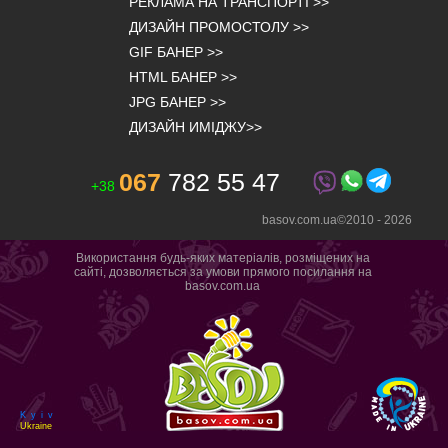
РЕКЛАМА НА ТРАНСПОРТІ
>>
ДИЗАЙН ПРОМОСТОЛУ
>>
GIF БАНЕР
>>
HTML БАНЕР
>>
JPG БАНЕР
>>
ДИЗАЙН ИМІДЖУ
>>
067
782 55 47
+38
basov.com.ua©2010 -
2026
Використання будь-яких матеріалів, розміщених на
сайті, дозволяється за умови прямого посилання на
basov.com.ua
Kyiv
Ukraine