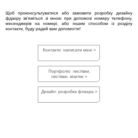
Щоб проконсультуватися або
замовити розробку дизайну
фдаєру
зв’яжіться зі мною при допомозі номеру телефону,
месенджерів на номері, або іншим способом із розділу
контакти
, буду радий вам допомогти!
Контакти: написати мені >
Портфоліо: листівки,
листівки, візитки >
Дизайн: розробка флаєра >