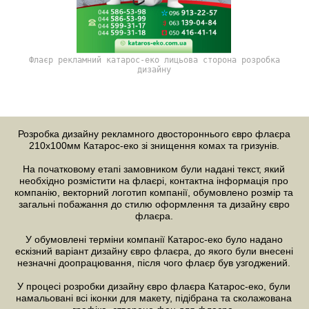
Флаєр рекламний катарос-еко лицьова сторона розробка
дизайну
Розробка дизайну
рекламного двостороннього євро флаєра
210х100мм Катарос-еко зі знищення комах та гризунів.
На початковому етапі замовником були надані текст, який
необхідно розмістити на флаєрі, контактна інформація про
компанію, векторний
логотип компанії
, обумовлено розмір та
загальні побажання до стилю оформлення та дизайну євро
флаєра.
У обумовлені терміни компанії Катарос-еко було надано
ескізний варіант
дизайну євро флаєра
, до якого були внесені
незначні доопрацювання, після чого флаєр був узгоджений.
У процесі
розробки дизайну євро флаєра
Катарос-еко, були
намальовані всі іконки для макету, підібрана та сколажована