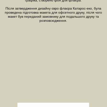
графіка, створено фон для флаєра.
Після затвердження дизайну євро флаєра Катарос-еко, була
проведена підготовка макета для офсетного друку, після чого
макет був переданий замовнику для подальшого друку та
розповсюдження.