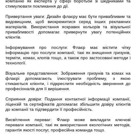
компанію як експерта у сфері боротьби зі шкідниками та
стимулювати покликання до дії.
Привертання уваги: Дизайн флаєру має бути привабливим та
видовищним, щоб виокремитися серед інших рекламних
матеріалів. Використання яскравих кольорів та візуальної
привабливості допомагає привернути увагу потенційних
клієнтів.
Інформування про послуги: Флаєр має містити чітку
інформацію про послуги компанії, такі як знищення гризунів,
терміти, комах, клопів тощо, а також про застосовані методи і
технології.
Візуальне представлення: Зображення гризунів та комах на
флаєрі допомагають ілюструвати проблему, з якою
стикаються клієнти, і підкреслити необхідність звернення до
професіоналів для її вирішення.
Сприяння довіри: Подання контактної інформації компанії,
ліцензій та сертифікатів допомагає збільшити довіру клієнтів
до компанії та підтвердити її професійність.
Висвітлення переваг: Флаєр може викладати ключові
переваги компанії, такі як використання екологічних методів,
гарантія якості послуг, професійна команда тощо.