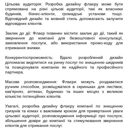
Цільова аудиторія: Розробка дизайну флаєру може бути
спрямована на різні цільові аудиторії, такі як власники
будинків, бізнес-клієнти, громадські установи тощо.
Відповідний дизайн та мовний стиль допомагають залучити
відповідних клієнтів.
Заклик до дії: Флаєр повинен містити заклик до дії, такий як
звернення до компанії для безкоштовної консультації,
замовлення послуги, або використання промо-коду для
отримання знижки.
Конкурентоспроможність: Вдало розроблений дизайн
допомагає виділитися на ринку послуг по знищенню шкідників
та позиціонувати компанію як надійного та професійного
партнера.
Масове розповсюдження: Флаєри можуть роздаватися
ручним способом, розміщуватися в скриньках для листівок,
кав'ярнях, аптеках, будинках та інших місцях з великою
кількістю потенційних клієнтів.
Узагалі,
розробка дизайну
флаєру компанії по знищенню
гризунів та комах є важливим кроком для привертання уваги
цільової аудиторії, розповсюдження інформації про послуги,
збільшення довіри до компанії та стимулювання звернення
клієнтів для отримання послуг.