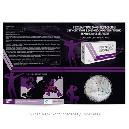
Буклет медичного препарату Прокселан