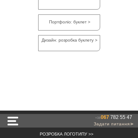
Портфоліо: буклет >
Дизайн: розробка буклету >
067
782 55 47
+38
Задати питання
>>
РОЗРОБКА ЛОГОТИПУ
>>