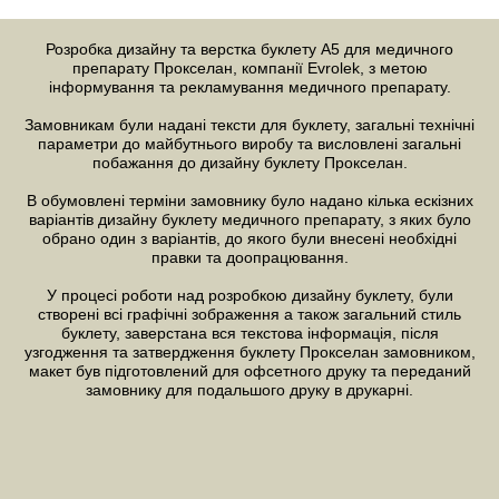
Розробка дизайну та верстка буклету
А5 для медичного
препарату Прокселан, компанії Evrolek, з метою
інформування та рекламування медичного препарату.
Замовникам були надані тексти для буклету, загальні технічні
параметри до майбутнього виробу та висловлені загальні
побажання до дизайну буклету Прокселан.
В обумовлені терміни замовнику було надано кілька ескізних
варіантів
дизайну буклету
медичного препарату, з яких було
обрано один з варіантів, до якого були внесені необхідні
правки та доопрацювання.
У процесі роботи над розробкою
дизайну
буклету, були
створені всі графічні зображення а також загальний стиль
буклету, заверстана вся текстова інформація, після
узгодження та затвердження буклету Прокселан замовником,
макет був підготовлений для офсетного друку та переданий
замовнику для подальшого друку в друкарні.