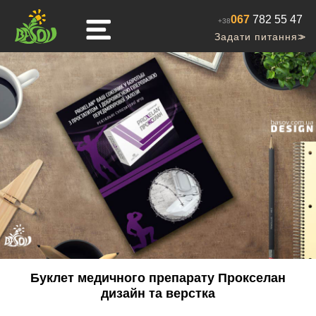
067
782 55 47
+38
Задати питання
>>
Буклет медичного препарату Прокселан
дизайн та верстка