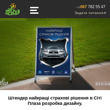
067
782 55 47
+38
Задати питання
>>
Штендер найкращі страхові рішення в Сіті
Плаза розробка дизайну.