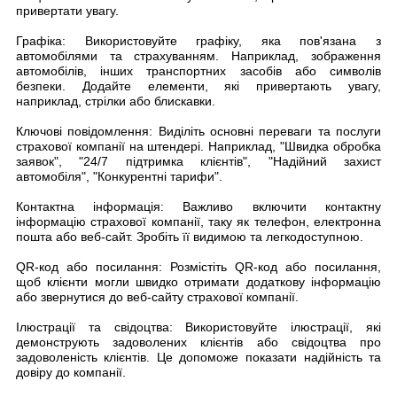
привертати увагу.
Графіка: Використовуйте графіку, яка пов'язана з
автомобілями та страхуванням. Наприклад, зображення
автомобілів, інших транспортних засобів або символів
безпеки. Додайте елементи, які привертають увагу,
наприклад, стрілки або блискавки.
Ключові повідомлення: Виділіть основні переваги та послуги
страхової компанії на штендері. Наприклад, "Швидка обробка
заявок", "24/7 підтримка клієнтів", "Надійний захист
автомобіля", "Конкурентні тарифи".
Контактна інформація: Важливо включити контактну
інформацію страхової компанії, таку як телефон, електронна
пошта або веб-сайт. Зробіть її видимою та легкодоступною.
QR-код або посилання: Розмістіть QR-код або посилання,
щоб клієнти могли швидко отримати додаткову інформацію
або звернутися до веб-сайту страхової компанії.
Ілюстрації та свідоцтва: Використовуйте ілюстрації, які
демонструють задоволених клієнтів або свідоцтва про
задоволеність клієнтів. Це допоможе показати надійність та
довіру до компанії.