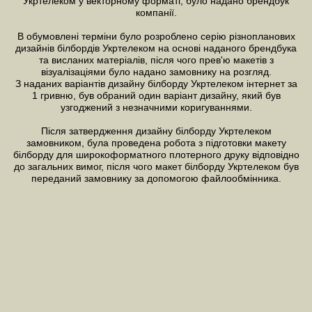
Укртелеком у векторному форматі, було надано брендбук
компанії.
В обумовлені терміни було розроблено серію різнопланових
дизайнів білбордів Укртелеком на основі наданого брендбука
та висланих матеріалів, після чого прев'ю макетів з
візуалізаціями було надано замовнику на розгляд.
З наданих варіантів дизайну білборду Укртелеком інтернет за
1 гривню, був обраний один варіант дизайну, який був
узгоджений з незначними коригуваннями.
Після затвердження
дизайну
білборду Укртелеком
замовником, була проведена робота з підготовки макету
білборду для широкоформатного плотерного друку відповідно
до загальних вимог, після чого макет білборду Укртелеком був
переданий замовнику за допомогою файлообмінника.