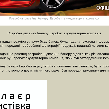
Розробка дизайну банеру Евробат акумуляторна компанія
Розробка дизайну
банеру Евробат акумуляторна компанія
 надані розміри в якому буде банер, була надана текстова інформ
ія, передані необроблені фотографії продукції, наданий
логотип
ко
дані на розгляд розроблені дизайни банеру в декількох різнопланов
банеру
Евробат акумуляторна компанія, який був затверджений без 
йну банеру Евробат акумуляторна компанія замовником, була пров
 плотерного друку, після чого макет був передан замовнику для п