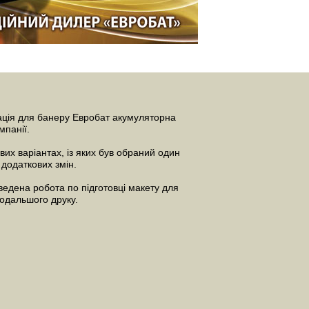
ація для банеру Евробат акумуляторна
мпанії.
их варіантах, із яких був обраний один
додаткових змін.
едена робота по підготовці макету для
одальшого друку.