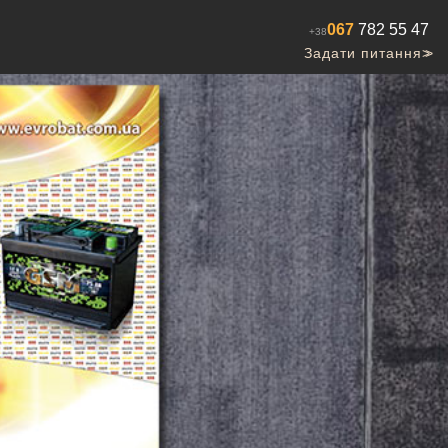
067
782 55 47
+38
Задати питання
>>