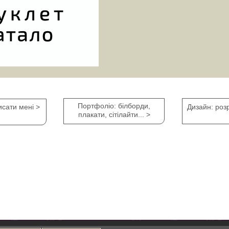
Портфоліо: білборди,
исати мені >
Дизайн: роз
плакати, сітілайти... >