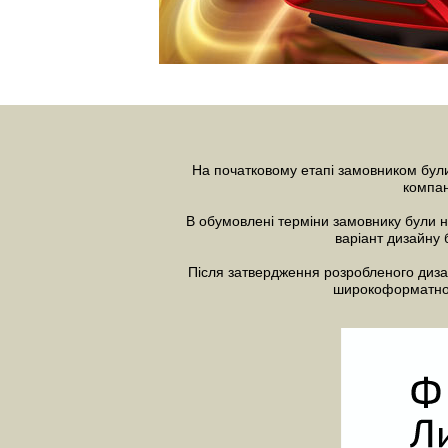
На початковому етапі замовником були
компан
В обумовлені терміни замовнику були на
варіант
дизайну 
Після затвердження розробленого диза
широкоформатного