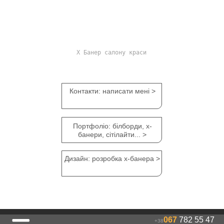
Х Банер салону краси
Контакти: написати мені >
Портфоліо: білборди, х-
банери, сітілайти... >
Дизайн: розробка х-банера >
067
782 55 47
+38