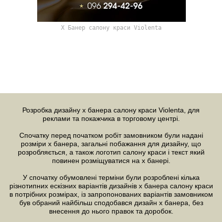
Х Банер салону краси Violenta
Розробка дизайну х банера
салону краси Violenta, для
реклами та покажчика в торговому центрі.
Спочатку перед початком робіт замовником були надані
розміри х банера, загальні побажання для дизайну, що
розробляється, а також логотип салону краси і текст який
повинен розміщуватися на х банері.
У спочатку обумовлені терміни були розроблені кілька
різнотипних ескізних варіантів дизайнів х банера салону краси
в потрібних розмірах, із запропонованих варіантів замовником
був обраний найбільш сподобався дизайн х банера, без
внесення до нього правок та доробок.